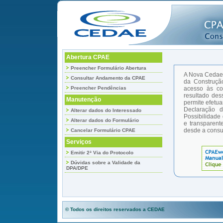
Abertura CPAE
Preencher Formulário Abertura
A Nova Ceda
Consultar Andamento da CPAE
da Construção
Preencher Pendências
acesso às co
resultado des
Manutenção
permite efetua
Declaração 
Alterar dados do Interessado
Possibilidade
Alterar dados do Formulário
e transparent
desde a consul
Cancelar Formulário CPAE
Serviços
Emitir 2ª Via do Protocolo
Dúvidas sobre a Validade da
DPA/DPE
© Todos os direitos reservados a CEDAE